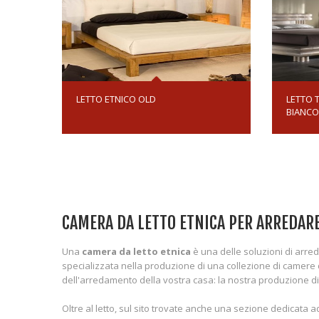
LETTO ETNICO OLD
LETTO 
BIANCO
CAMERA DA LETTO ETNICA PER ARREDARE
Una
camera da letto etnica
è una delle soluzioni di arre
specializzata nella produzione di una collezione di camere da 
dell'arredamento della vostra casa: la nostra produzione di c
Oltre al letto, sul sito trovate anche una sezione dedicata 