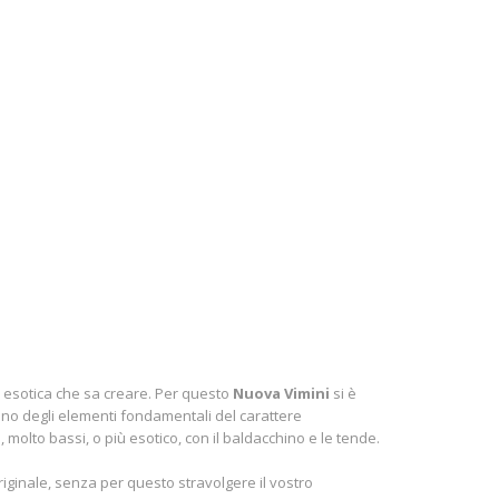
d esotica che sa creare. Per questo
Nuova Vimini
si è
è uno degli elementi fondamentali del carattere
 molto bassi, o più esotico, con il baldacchino e le tende.
riginale, senza per questo stravolgere il vostro