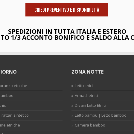
CHIEDI PREVENTIVO E DISPONIBILITÀ
SPEDIZIONI IN TUTTA ITALIA E ESTERO
O 1/3 ACCONTO BONIFICO E SALDO ALLA
GIORNO
ZONA NOTTE
 pranzo etniche
Letti etnici
 bamboo
Armadi etnici
tnici
Divani Letto Etnici
n rattan sintetico
Letto bambu | Letto bamboo
ine etniche
Camera bamboo