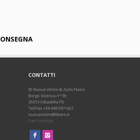
 CONSEGNA
CONTATTI
©
Nuova Vimini di Zurlo Flavio
Borgo Vicenza n° 90
35013 Cittadella PD
Tel/Fax
+39 049 5971422
nuovavimini@libero.it
Dati Societari