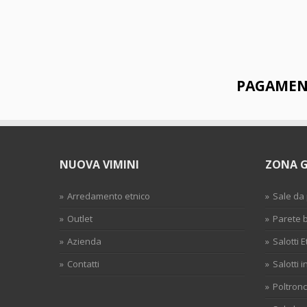
PAGAMENT
NUOVA VIMINI
ZONA 
Arredamento etnico
Sale da
Outlet
Parete
Azienda
Salotti E
Contatti
Salotti i
Poltronc