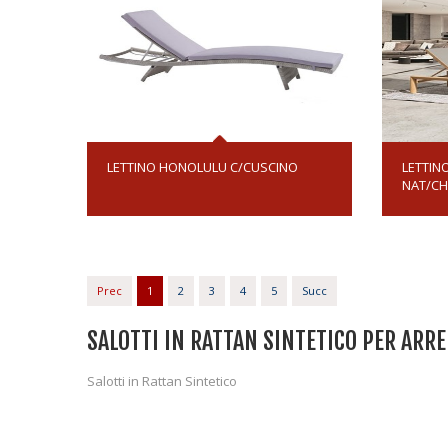
LETTINO HONOLULU C/CUSCINO
LETTIN
NAT/C
Prec
1
2
3
4
5
Succ
SALOTTI IN RATTAN SINTETICO PER ARR
Salotti in Rattan Sintetico