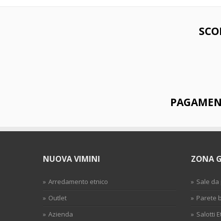
SCO
PAGAMENT
NUOVA VIMINI
ZONA 
Arredamento etnico
Sale da
Outlet
Parete
Azienda
Salotti E