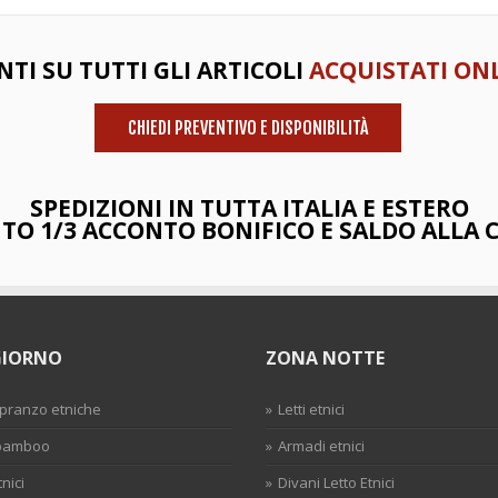
NTI SU TUTTI GLI ARTICOLI
ACQUISTATI ONL
CHIEDI PREVENTIVO E DISPONIBILITÀ
SPEDIZIONI IN TUTTA ITALIA E ESTERO
O 1/3 ACCONTO BONIFICO E SALDO ALLA
GIORNO
ZONA NOTTE
 pranzo etniche
Letti etnici
 bamboo
Armadi etnici
tnici
Divani Letto Etnici