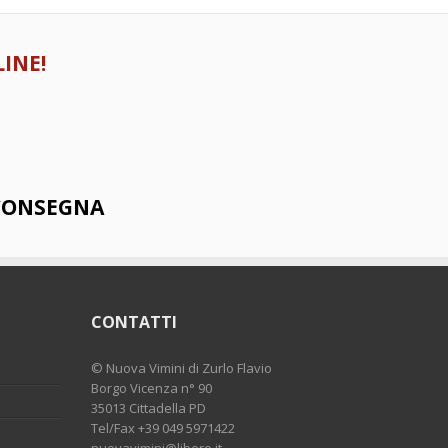
INE!
 CONSEGNA
CONTATTI
©
Nuova Vimini di Zurlo Flavio
Borgo Vicenza n° 90
35013 Cittadella PD
Tel/Fax
+39 049 5971422
nuovavimini@libero.it