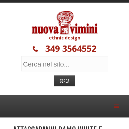
ethnic design
349 3564552
MOBILI ETNICI