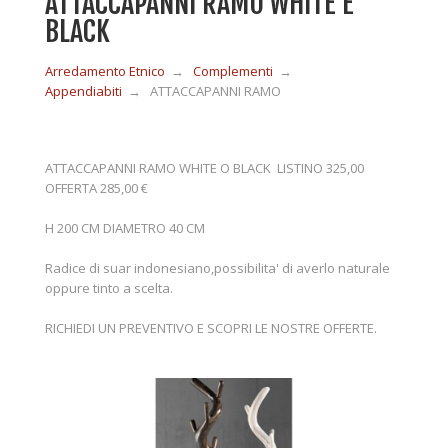
ATTACCAPANNI RAMO WHITE E
BLACK
MOBILI IN LEGNO
Arredamento Etnico
→
Complementi
→
Appendiabiti
→
ATTACCAPANNI RAMO
MOBILI ETNICI BAMBÙ
ATTACCAPANNI RAMO WHITE O BLACK LISTINO 325,00
OFFERTA 285,00 €
MOBILI IN RATTAN
H 200 CM DIAMETRO 40 CM
MOBILI IN GIUNCO
Radice di suar indonesiano,possibilita' di averlo naturale
oppure tinto a scelta.
RICHIEDI UN PREVENTIVO E SCOPRI LE NOSTRE OFFERTE.
COMPLEMENTI
CONTATTI