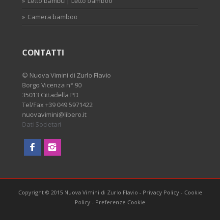
Letto bambu | Letto bamboo
Camera bamboo
CONTATTI
©
Nuova Vimini di Zurlo Flavio
Borgo Vicenza n° 90
35013 Cittadella PD
Tel/Fax
+39 049 5971422
nuovavimini@libero.it
Dati Societari
Copyright © 2015 Nuova Vimini di Zurlo Flavio
-
Privacy Policy
-
Cookie
Policy
-
Preferenze Cookie