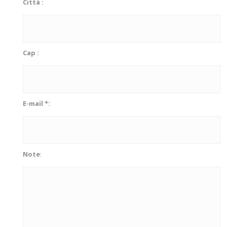
Città :
Cap :
E-mail *:
Note
: