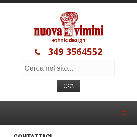
ethnic design
349 3564552
MOBILI ETNICI