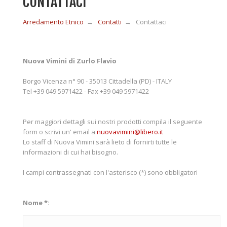
CONTATTACI
Arredamento Etnico
→
Contatti
→
Contattaci
MOBILI IN LEGNO
MOBILI ETNICI BAMBÙ
Nuova Vimini di Zurlo Flavio
Borgo Vicenza n° 90 - 35013 Cittadella (PD) - ITALY
Tel +39 049 5971422 - Fax +39 049 5971422
MOBILI IN RATTAN
Per maggiori dettagli sui nostri prodotti compila il seguente
MOBILI IN GIUNCO
form o scrivi un' email a
nuovavimini@libero.it
Lo staff di Nuova Vimini sarà lieto di fornirti tutte le
informazioni di cui hai bisogno.
COMPLEMENTI
I campi contrassegnati con l'asterisco (*) sono obbligatori
CONTATTI
Nome *: