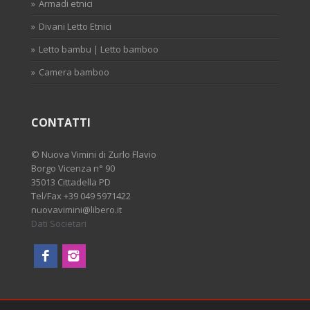
Armadi etnici
Divani Letto Etnici
Letto bambu | Letto bamboo
Camera bamboo
CONTATTI
©
Nuova Vimini di Zurlo Flavio
Borgo Vicenza n° 90
35013 Cittadella PD
Tel/Fax
+39 049 5971422
nuovavimini@libero.it
Dati Societari