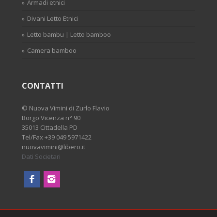
Armadi etnici
Divani Letto Etnici
Letto bambu | Letto bamboo
Camera bamboo
CONTATTI
©
Nuova Vimini di Zurlo Flavio
Borgo Vicenza n° 90
35013 Cittadella PD
Tel/Fax
+39 049 5971422
nuovavimini@libero.it
Dati Societari