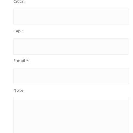
Città :
Cap :
E-mail *:
Note
: