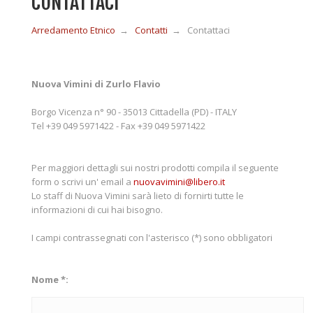
CONTATTACI
Arredamento Etnico
→
Contatti
→
Contattaci
MOBILI IN LEGNO
MOBILI ETNICI BAMBÙ
Nuova Vimini di Zurlo Flavio
Borgo Vicenza n° 90 - 35013 Cittadella (PD) - ITALY
Tel +39 049 5971422 - Fax +39 049 5971422
MOBILI IN RATTAN
Per maggiori dettagli sui nostri prodotti compila il seguente
MOBILI IN GIUNCO
form o scrivi un' email a
nuovavimini@libero.it
Lo staff di Nuova Vimini sarà lieto di fornirti tutte le
informazioni di cui hai bisogno.
COMPLEMENTI
I campi contrassegnati con l'asterisco (*) sono obbligatori
CONTATTI
Nome *: