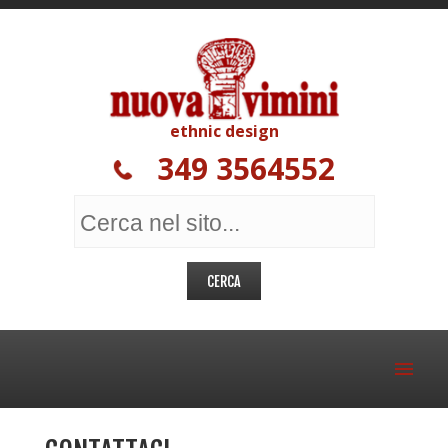
ethnic design
349 3564552
MOBILI ETNICI