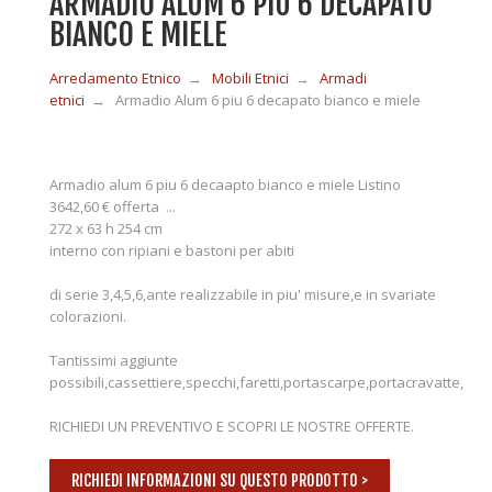
ARMADIO ALUM 6 PIU 6 DECAPATO
BIANCO E MIELE
MOBILI IN LEGNO
Arredamento Etnico
→
Mobili Etnici
→
Armadi
etnici
→
Armadio Alum 6 piu 6 decapato bianco e miele
MOBILI ETNICI BAMBÙ
Armadio alum 6 piu 6 decaapto bianco e miele Listino
3642,60 € offerta ...
MOBILI IN RATTAN
272 x 63 h 254 cm
interno con ripiani e bastoni per abiti
MOBILI IN GIUNCO
di serie 3,4,5,6,ante realizzabile in piu' misure,e in svariate
colorazioni.
Tantissimi aggiunte
COMPLEMENTI
possibili,cassettiere,specchi,faretti,portascarpe,portacravatte,
RICHIEDI UN PREVENTIVO E SCOPRI LE NOSTRE OFFERTE.
CONTATTI
RICHIEDI INFORMAZIONI SU QUESTO PRODOTTO >