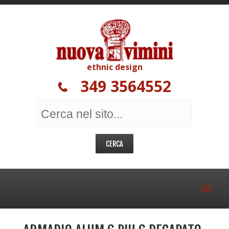
ethnic design
349 3564552
MOBILI ETNICI