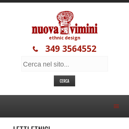
ethnic design
349 3564552
MOBILI ETNICI