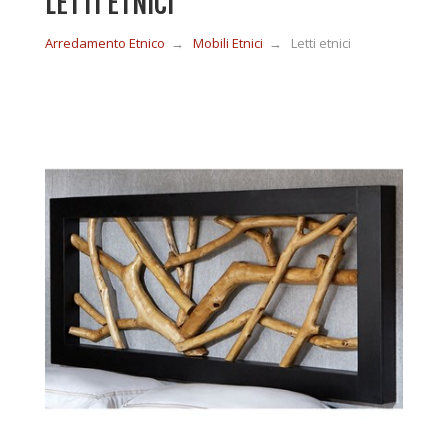
LETTI ETNICI
Arredamento Etnico
→
Mobili Etnici
→
Letti etnici
MOBILI IN LEGNO
MOBILI ETNICI BAMBÙ
MOBILI IN RATTAN
MOBILI IN GIUNCO
COMPLEMENTI
CONTATTI