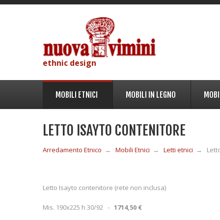
ethnic design
MOBILI ETNICI
MOBILI IN LEGNO
MOBI
LETTO ISAYTO CONTENITORE
Arredamento Etnico
→
Mobili Etnici
→
Letti etnici
→
Lett
Letto Isayto contenitore (rete non inclusa)
Mis. 190x225 h 30/92 -
1714,50 €