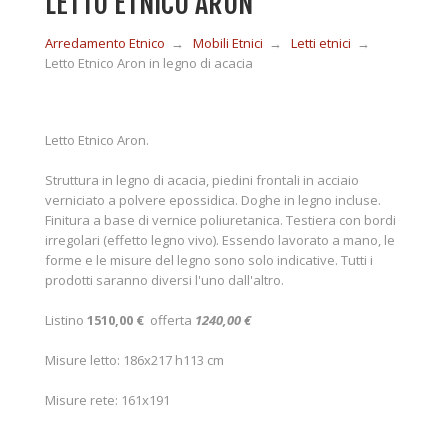
LETTO ETNICO ARON
Arredamento Etnico
→
Mobili Etnici
→
Letti etnici
→
MOBILI IN LEGNO
Letto Etnico Aron in legno di acacia
MOBILI ETNICI BAMBÙ
Letto Etnico Aron.
Struttura in legno di acacia, piedini frontali in acciaio
MOBILI IN RATTAN
verniciato a polvere epossidica. Doghe in legno incluse.
Finitura a base di vernice poliuretanica. Testiera con bordi
irregolari (effetto legno vivo). Essendo lavorato a mano, le
MOBILI IN GIUNCO
forme e le misure del legno sono solo indicative. Tutti i
prodotti saranno diversi l'uno dall'altro.
Listino
1510,00 €
offerta
1240,00 €
COMPLEMENTI
Misure letto: 186x217 h113 cm
CONTATTI
Misure rete: 161x191