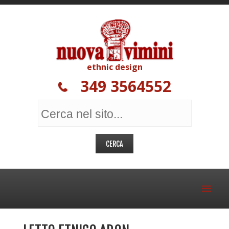
ethnic design
349 3564552
MOBILI ETNICI