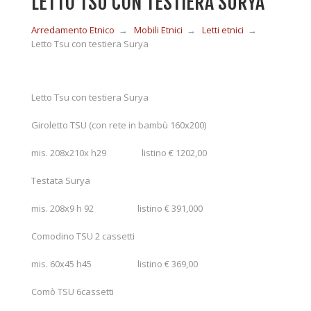
LETTO TSU CON TESTIERA SURYA
Arredamento Etnico
→
Mobili Etnici
→
Letti etnici
→
MOBILI IN LEGNO
Letto Tsu con testiera Surya
MOBILI ETNICI BAMBÙ
Letto Tsu con testiera Surya
Giroletto TSU (con rete in bambù 160x200)
MOBILI IN RATTAN
mis. 208x210x h29 listino € 1202,00
MOBILI IN GIUNCO
Testata Surya
mis. 208x9 h 92 listino € 391,000
COMPLEMENTI
Comodino TSU 2 cassetti
mis. 60x45 h45 listino € 369,00
CONTATTI
Comò TSU 6cassetti