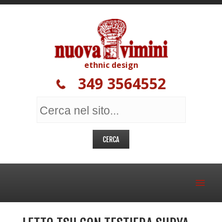
ethnic design
349 3564552
MOBILI ETNICI