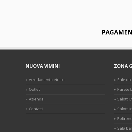
PAGAMENT
NUOVA VIMINI
ZONA 
Arredamento etnico
Sale da
Outlet
Parete
Azienda
Salotti E
Contatti
Salotti i
Poltronc
Sala b