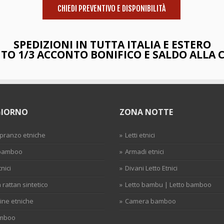
CHIEDI PREVENTIVO E DISPONIBILITÀ
SPEDIZIONI IN TUTTA ITALIA E ESTERO
O 1/3 ACCONTO BONIFICO E SALDO ALLA
GIORNO
ZONA NOTTE
 pranzo etniche
Letti etnici
 bamboo
Armadi etnici
tnici
Divani Letto Etnici
n rattan sintetico
Letto bambu | Letto bamboo
ine etniche
Camera bamboo
amboo