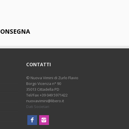
 CONSEGNA
CONTATTI
©
Nuova Vimini di Zurlo Flavio
Borgo Vicenza n° 90
35013 Cittadella PD
Tel/Fax
+39 049 5971422
nuovavimini@libero.it
Dati Societari