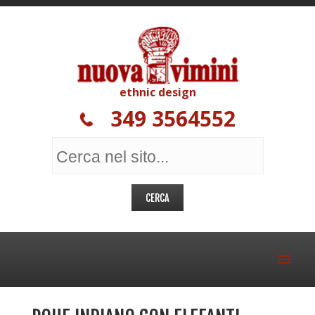
ethnic design
349 3564552
MOBILI ETNICI