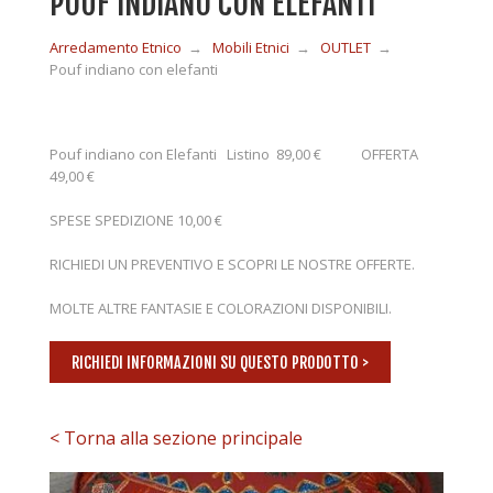
POUF INDIANO CON ELEFANTI
Arredamento Etnico
→
Mobili Etnici
→
OUTLET
→
MOBILI IN LEGNO
Pouf indiano con elefanti
MOBILI ETNICI BAMBÙ
Pouf indiano con Elefanti Listino 89,00 € OFFERTA
49,00 €
MOBILI IN RATTAN
SPESE SPEDIZIONE 10,00 €
RICHIEDI UN PREVENTIVO E SCOPRI LE NOSTRE OFFERTE.
MOBILI IN GIUNCO
MOLTE ALTRE FANTASIE E COLORAZIONI DISPONIBILI.
COMPLEMENTI
RICHIEDI INFORMAZIONI SU QUESTO PRODOTTO >
< Torna alla sezione principale
CONTATTI