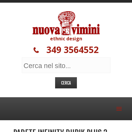
ethnic design
349 3564552
MOBILI ETNICI