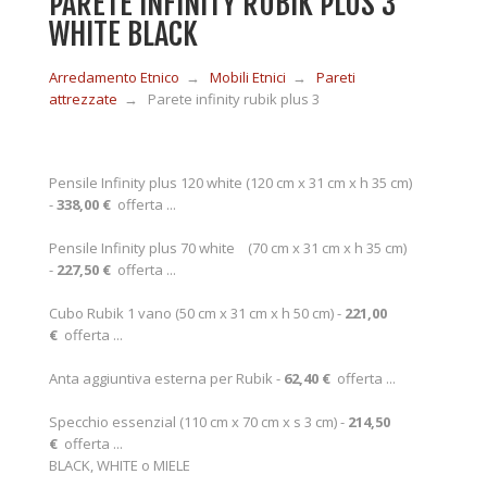
PARETE INFINITY RUBIK PLUS 3
WHITE BLACK
MOBILI IN LEGNO
Arredamento Etnico
→
Mobili Etnici
→
Pareti
attrezzate
→
Parete infinity rubik plus 3
MOBILI ETNICI BAMBÙ
Pensile Infinity plus 120 white (120 cm x 31 cm x h 35 cm)
-
338,00 €
offerta ...
MOBILI IN RATTAN
Pensile Infinity plus 70 white (70 cm x 31 cm x h 35 cm)
-
227,50 €
offerta ...
MOBILI IN GIUNCO
Cubo Rubik 1 vano (50 cm x 31 cm x h 50 cm) -
221,00
€
offerta ...
COMPLEMENTI
Anta aggiuntiva esterna per Rubik -
62,40 €
offerta ...
Specchio essenzial (110 cm x 70 cm x s 3 cm) -
214,50
CONTATTI
€
offerta ...
BLACK, WHITE o MIELE