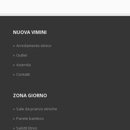
NUOVA VIMINI
Arredamento etnico
Outlet
Azienda
Contatti
ZONA GIORNO
Sale da pranzo etniche
Parete bamboo
Salotti Etnici