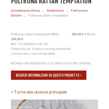
POLTRONA RATTAN TEMPTATION
Arredamento Etnico
→
Mobili Etnici
→
Poltroncine
MOBILI IN LEGNO
Etniche
→
Poltrona rattan Temptation
MOBILI ETNICI BAMBÙ
Poltrona rattan temptation MIELE
365,00 €
Offerta
250,00 €
Mis. 110 diametro h35 cm
MOBILI IN RATTAN
Composta da 1 base e cerchio rimovibile.
Cuscino ecru' non sfoderabile
MOBILI IN GIUNCO
RICHIEDI UN PREVENTIVO E SCOPRI LE NOSTRE OFFERTE.
RICHIEDI INFORMAZIONI SU QUESTO PRODOTTO >
COMPLEMENTI
< Torna alla sezione principale
CONTATTI