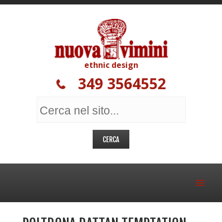
ethnic design
349 3564552
MOBILI ETNICI