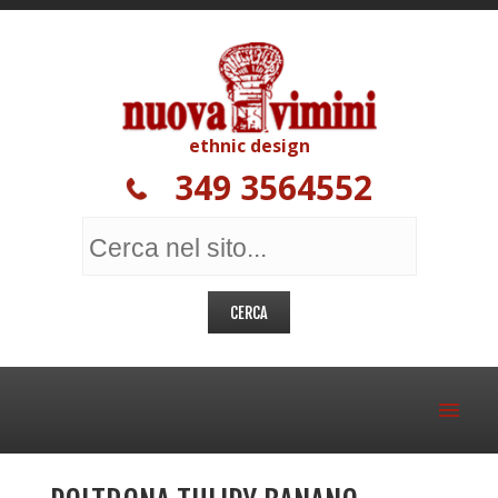
ethnic design
349 3564552
MOBILI ETNICI