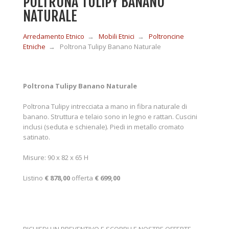
POLTRONA TULIPY BANANO
NATURALE
MOBILI IN LEGNO
Arredamento Etnico
→
Mobili Etnici
→
Poltroncine
Etniche
→
Poltrona Tulipy Banano Naturale
MOBILI ETNICI BAMBÙ
Poltrona Tulipy Banano Naturale
MOBILI IN RATTAN
Poltrona Tulipy
intrecciata a mano
in
fibra naturale di
banano
. Struttura e telaio sono in
legno e rattan
.
Cuscini
inclusi
(seduta e schienale). Piedi in metallo cromato
MOBILI IN GIUNCO
satinato.
Misure:
90 x 82 x 65 H
COMPLEMENTI
Listino
€ 878
,00
offerta
€ 699,00
CONTATTI
RICHIEDI UN PREVENTIVO E SCOPRI LE NOSTRE OFFERTE.