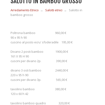
SALOTTO IN BAMBOO GROSSO
Arredamento Etnico
→
Salotti etnici
→
Salotto in
MOBILI IN LEGNO
bamboo grosso
MOBILI ETNICI BAMBÙ
Poltrona bamboo 960,00 €
90 x 95 h 90
cuscino al posto ecru' sfoderadile 195,00 €
MOBILI IN RATTAN
Divano 2 posti bamboo 1900,00 €
161 X 95 H 90
MOBILI IN GIUNCO
cuscini per divano 2p. 390,00 €
divano 3 osti bamboo 2440,00 €
220 x 95 h 90
COMPLEMENTI
cuscini per divano 3p. 565,00 €
tavolino bamboo 380,00 €
CONTATTI
120 x 60 h 42
tavolino bamboo quadro 320,00 €