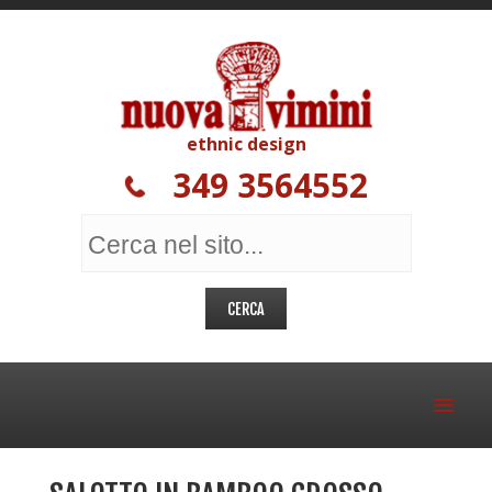
ethnic design
349 3564552
MOBILI ETNICI