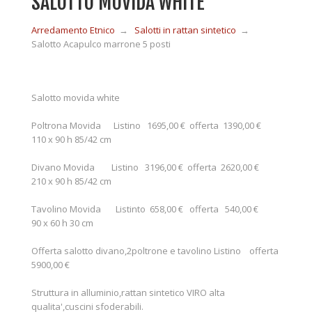
SALOTTO MOVIDA WHITE
Arredamento Etnico
→
Salotti in rattan sintetico
→
MOBILI IN LEGNO
Salotto Acapulco marrone 5 posti
MOBILI ETNICI BAMBÙ
Salotto movida white
Poltrona Movida Listino 1695,00 € offerta 1390,00 €
MOBILI IN RATTAN
110 x 90 h 85/42 cm
Divano Movida Listino 3196,00 € offerta 2620,00 €
MOBILI IN GIUNCO
210 x 90 h 85/42 cm
Tavolino Movida Listinto 658,00 € offerta 540,00 €
90 x 60 h 30 cm
COMPLEMENTI
Offerta salotto divano,2poltrone e tavolino Listino offerta
5900,00 €
CONTATTI
Struttura in alluminio,rattan sintetico VIRO alta
qualita',cuscini sfoderabili.