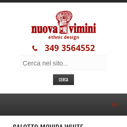
ethnic design
349 3564552
MOBILI ETNICI