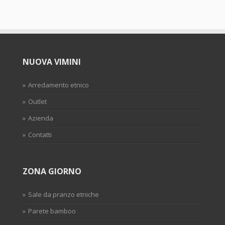
NUOVA VIMINI
Arredamento etnico
Outlet
Azienda
Contatti
ZONA GIORNO
Sale da pranzo etniche
Parete bamboo