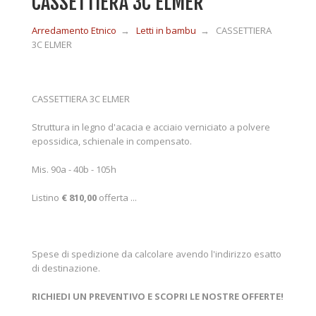
CASSETTIERA 3C ELMER
Arredamento Etnico
→
Letti in bambu
→
CASSETTIERA
MOBILI IN LEGNO
3C ELMER
MOBILI ETNICI BAMBÙ
CASSETTIERA 3C ELMER
Struttura in legno d'acacia e acciaio verniciato a polvere
MOBILI IN RATTAN
epossidica, schienale in compensato.
Mis.
90a - 40b - 105h
MOBILI IN GIUNCO
Listino
€ 810,00
offerta ...
COMPLEMENTI
Spese di spedizione da calcolare avendo l'indirizzo esatto
di destinazione.
CONTATTI
RICHIEDI UN PREVENTIVO E SCOPRI LE NOSTRE OFFERTE!