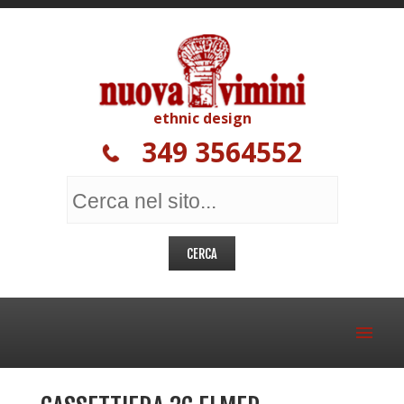
ethnic design
349 3564552
MOBILI ETNICI