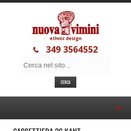
ethnic design
349 3564552
MOBILI ETNICI