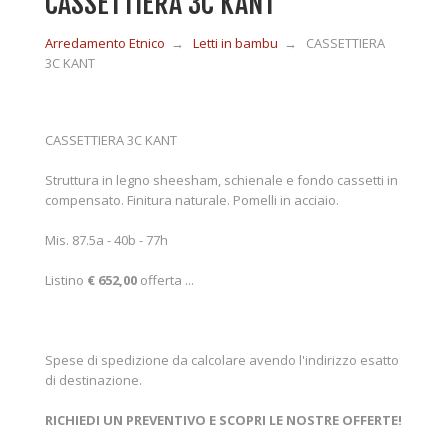
CASSETTIERA 3C KANT
Arredamento Etnico
→
Letti in bambu
→
CASSETTIERA
MOBILI IN LEGNO
3C KANT
MOBILI ETNICI BAMBÙ
CASSETTIERA 3C KANT
Struttura in legno sheesham, schienale e fondo cassetti in
MOBILI IN RATTAN
compensato. Finitura naturale. Pomelli in acciaio.
Mis.
87.5a - 40b - 77h
MOBILI IN GIUNCO
Listino
€ 652,00
offerta ...
COMPLEMENTI
Spese di spedizione da calcolare avendo l'indirizzo esatto
di destinazione.
CONTATTI
RICHIEDI UN PREVENTIVO E SCOPRI LE NOSTRE OFFERTE!